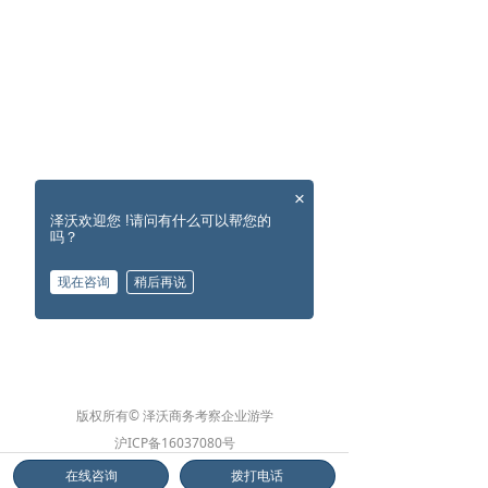
×
泽沃欢迎您 !请问有什么可以帮您的
吗？
现在咨询
稍后再说
版权所有© 泽沃商务考察企业游学
沪ICP备16037080号
沪公网安备31010902002572号
在线咨询
拨打电话