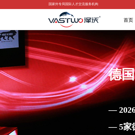
ꀅ
国家外专局国际人才交流服务机构
ꀅ
首页
德国
— 2
— 5