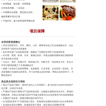
▪ 欢迎晚宴、破冰宴、结营晚宴、
日常商务用餐，一应俱全
▪ 中西餐结合搭配，预先踩点试吃，
确保用餐环境与口味
▪ 不做外包，最大程度保障用餐品质
项目保障
全球优势资源整合
▪ 泽沃与阿里巴巴、华为、腾讯、小米、网易等知名公司达成战略
合作，为企
业对标学习提供全流程服务
▪ 多年来凭借广泛的政商资源，构建起了完整的全球学习价值链体系
▪ 在中国、美国、欧洲、日本、澳洲以色列、等发达国家或拥有地区
顶级师资
及丰富的标企资源
▪ 与北大、清华、哈佛大学、斯坦福大学、剑桥大学、特拉维夫大
学、东京大
学等50家院校建立了长期战略合作
▪ 搭建了全球全行业师资网络，名校教授、行业专家、企业高管一
应俱全，学
员将领略行业最前沿的资讯，学习全球标企成功经验，
帮助企业对标学习，不
断改进提升
高品质全流程交付系统
▪ 独立产品设计团队，国内外业内人士共同探讨，参与并设计出有针
对性的产
品方案，以保证专业度。
▪ 严谨的产品设计逻辑与产品的研发流程，以确保从课程的专业方
向，师资的
匹配程度，对标企业的参访流环节等最大限度符合企业的
需求与长远发展规划
▪ 完整的产品体系，搭建完整的海外游学平台
▪ 以“收获价值学习”为项目核心理念，各领域专业团队组成强大后
台支撑体系
▪ 全流程全球交付网络，快速响应客户需求，保证项目过程顺利开展