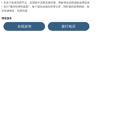
▪ 百余个标准流程节点，实现前中后期无缝对接，用标准化流程成就
金牌品质
▪ 实行“项目经理到底制”，每个项目由项目经理主管，同时项目助
理协助，保
证快速响应，负责到底
增值服务
▪ 提供目的地周边的酒店预订、本地特色餐饮推荐、企业纪念品代预
订、当地
在线咨询
拨打电话
团建、会议室预订、活动策划接送机等服务
▪ 我们提供高质量摄影摄像服务，在活动结束后将素材整理剪辑，
以供客户使
用
▪ 对标学习后，我们提供相关的师资培训输出、项目咨询以及业务合
作的对接
▪ 通过客户回访与满意度调查，我们将不断优化迭代产品服务细节，
旨在提供
客户最佳收获与学习体验
业务流程