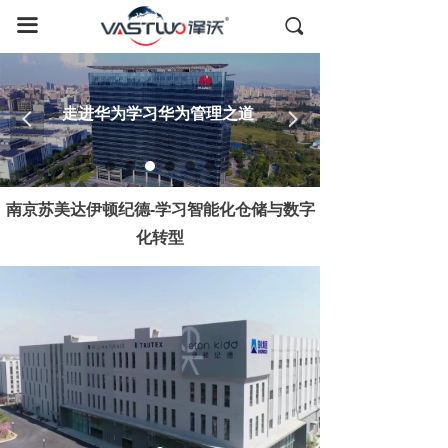
首页
끀
끠
国内考察
全球游学
走进华为学习华为管理之道
넳
넲
德国考察
日本考察
南京苏美达伊顿纪德-学习智能化仓储与数字
化转型
美国考察
全球资源
成功案例
关于我们
联系我们