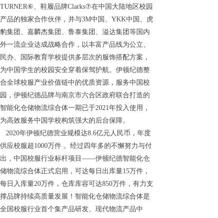
TURNER⑥、鞋履品牌Clarks⑦在中国大陆地区校园
产品的独家合作伙伴，并与3M中国、YKK中国、虎
豹集团、嘉麟杰集团、鲁泰集团、溢达集团等国内
外一流企业达成战略合作，以丰富产品线为公立、
民办、国际教育学校提供多层次的服饰搭配方案，
为中国学生的校园安全穿着保驾护航。伊顿纪德整
合全球校服产业价值链中的优质资源，服务中国校
园，伊顿纪德品牌与南京市六合区政府联合打造的
智能化仓储物流综合体一期已于2021年投入使用，
为高效服务中国学校构筑强大的后台保障。
2020年伊顿纪德营业规模达8.6亿元人民币，年度
供应校服超1000万件 。经过四年多的不懈努力与付
出，中国校服行业标杆项目——伊顿纪德智能化仓
储物流综合体正式启用，可达每日出库量15万件，
每日入库量20万件，仓库库容可达850万件，有力支
撑品牌持续高质量发展！智能化仓储物流综合体是
全国校服行业首个集产品研发、现代物流产品中