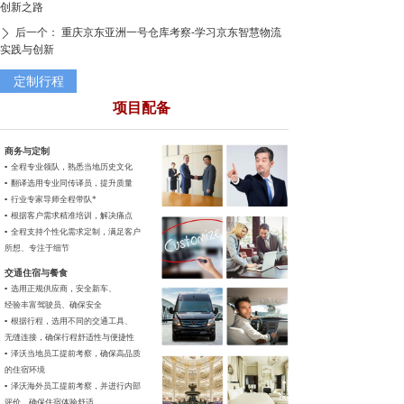
创新之路
后一个：
重庆京东亚洲一号仓库考察-学习京东智慧物流
ꄲ
实践与创新
定制行程
项目配备
商务与定制
▪ 全程专业领队，
熟悉当地历史文化
▪ 翻译选用专业同传
译员，提升质量
▪ 行业专家导师全程带队*
▪ 根据客户需求精准培训，
解决痛点
▪ 全程支持个性化需求定制，
满足客户
所想、专注于细节
交通住宿与餐食
▪ 选用正规供应商，安全新车、
经验丰富驾驶员、确保安全
▪ 根据行程，选用不同的交通工具、
无缝连接，确保行程舒适性与便捷性
▪ 泽沃当地员工提前考察，确保高品质
的住宿环境
▪ 泽沃海外员工提前考察，并进行内部
评价，确保住宿体验舒适