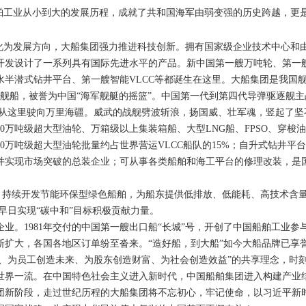
船舶工业从小到大的发展历程，成就了共和国海军由弱变强的历史跨越，更
为发展方向，大船集团强力推进科技创新。拥有国家级企业技术中心和
主开发设计了一系列具有国际先进水平的产品。新中国第一艘万吨轮、第一艘出
深水半潜式钻井平台、第一艘智能VLCC等都诞生在这里。大船集团是我
多艘舰船，被誉为中国“海军舰艇的摇篮”。中国第一代到第四代导弹驱逐舰
”都从这里驶向万里海疆。威武的战舰劈波斩浪，扬国威、壮军魂，竖起了
0万吨级超大型油轮、万箱级以上集装箱船、大型LNG船、FPSO、穿梭
0万吨级超大型油轮批量约占世界营运VLCC船队的15%；自升式钻井平
并实现市场突破的总装企业；可从事各类船舶和海工平台的修理改装，是国
，持续开发节能环保型绿色船舶，为船东提供低排放、低能耗、高技术含
家早日实现“碳中和”目标积极贡献力量。
业。1981年交付的中国第一艘出口船“长城”号，开创了中国船舶工业参
断扩大，各国各地区订单纷至沓来。“造好船，到大船”如今大船品牌已享
、为员工创造未来、为股东创造财富、为社会创造效益”的共享理念，时
世界一流。在中国特色社会主义进入新时代，中国船舶集团进入构建产业
团新阶段，走过世纪历程的大船集团将不忘初心，牢记使命，以习近平新