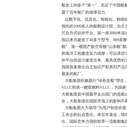
船史上80多个“第一”，见证了中国
显了百年船厂的雄厚实力。
以数字化、信息化、智能化、精细化
领衔的1000多人的船舶设计院，自
尺自升式钻井平台、第一座3000米
国以来共建造了40多个型号、800
舰”、第一艘国产航空母舰“山东舰
和海洋工程建造实力雄厚，可以承担3
井平台的设计建造任务。最具优势的3
我国首家推出自主知识产权系列产品
最多的船厂。
大船集团积极践行“绿色造船”理念
VLCC和第一艘双燃料VLCC，为国
大船集团是中国最早走出国门的造船企
步，大船集团在国际市场上的影响不
大船集团大力倡导“为用户创造价值
工央企的社会责任。承百年基业，铸
出、国际竞争力强的世界一流船舶集