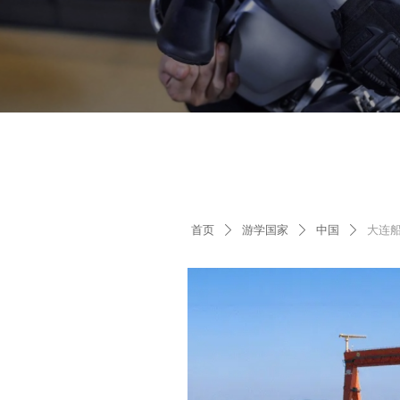
1
首页
游学国家
中国
大连
ꄲ
ꄲ
ꄲ