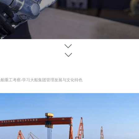
ꀅ
ꀅ
船舶重工考察-学习大船集团管理发展与文化特色