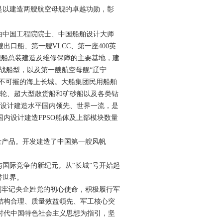
是以建造两艘航空母舰的卓越功勋，彰
由中国工程院院士、中国船舶设计大师
口船、第一艘VLCC、第一座400英
国舰船总装建造及维修保障的主要基地，建
主战船型，以及第一艘航空母舰“辽宁
坚不可摧的海上长城。大船集团民用船舶
油轮、超大型散货船和矿砂船以及各类钻
台设计建造水平国内领先、世界一流，是
内设计建造FPSO船体及上部模块数量
量产品。开发建造了中国第一艘风帆
与国际竞争的新纪元。从“长城”号开始起
誉世界。
刻牢记央企姓党的初心使命，积极履行军
结构合理、质量效益领先、军工核心突
时代中国特色社会主义思想为指引，坚