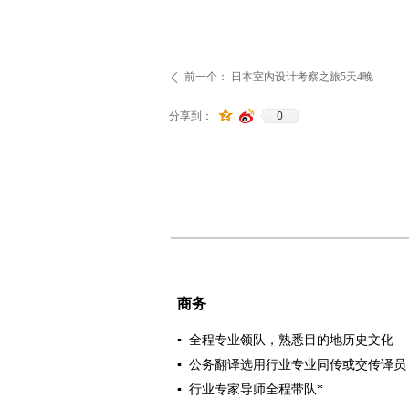
前一个：
日本室内设计考察之旅5天4晚
ꄴ
0
分享到：
商务
▪ 全程专业领队，熟悉目的地历史文化
▪ 公务翻译选用行业专业同传或交传译
▪ 行业专家导师全程带队*