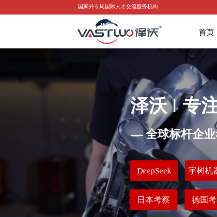
国家外专局国际人才交流服务机构
美国考察
日本考察
德国考察
海外游学
首页
泽沃
I
专
— 全球标杆企
DeepSeek
宇树机
日本考察
德国考