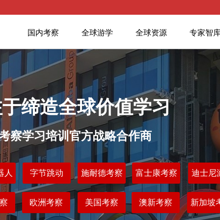
国内考察
全球游学
全球资源
专家智
注于缔造全球价值学习
业考察学习培训官方战略合作商
器人
字节跳动
施耐德考察
富士康考察
迪士尼
察
欧洲考察
美国考察
澳新考察
新加坡