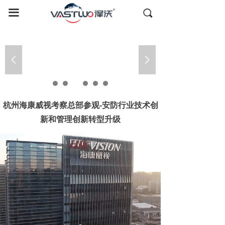
首页
끀
끠
国内考察
全球游学
走进华为学习华为管理之道
넳
넲
德国考察
日本考察
杭州海康威视考察总部参观-安防行业技术创
新和管理创新转型升级
美国考察
全球资源
成功案例
关于我们
联系我们