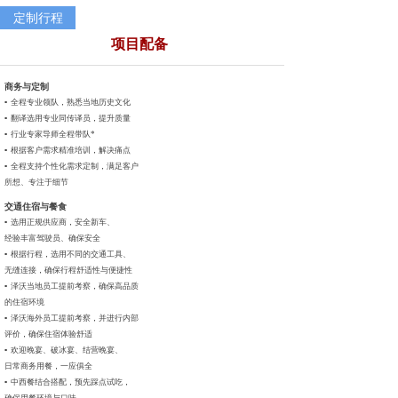
定制行程
项目配备
商务与定制
▪ 全程专业领队，
熟悉当地历史文化
▪ 翻译选用专业同传
译员，提升质量
▪ 行业专家导师全程带队*
▪ 根据客户需求精准培训，
解决痛点
▪ 全程支持个性化需求定制，
满足客户
所想、专注于细节
交通住宿与餐食
▪ 选用正规供应商，安全新车、
经验丰富驾驶员、确保安全
▪ 根据行程，选用不同的交通工具、
无缝连接，确保行程舒适性与便捷性
▪ 泽沃当地员工提前考察，确保高品质
的住宿环境
▪ 泽沃海外员工提前考察，并进行内部
评价，确保住宿体验舒适
▪ 欢迎晚宴、破冰宴、结营晚宴、
日常商务用餐，一应俱全
▪ 中西餐结合搭配，预先踩点试吃，