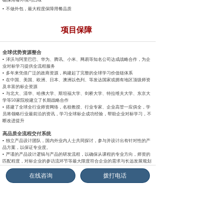
确保用餐环境与口味
▪ 不做外包，最大程度保障用餐品质
项目保障
全球优势资源整合
▪ 泽沃与阿里巴巴、华为、腾讯、小米、网易等知名公司达成战略
合作，为企
业对标学习提供全流程服务
▪ 多年来凭借广泛的政商资源，构建起了完整的全球学习价值链体系
▪ 在中国、美国、欧洲、日本、澳洲以色列、等发达国家或拥有地区
顶级师资
及丰富的标企资源
▪ 与北大、清华、哈佛大学、斯坦福大学、剑桥大学、特拉维夫大
学、东京大
学等50家院校建立了长期战略合作
▪ 搭建了全球全行业师资网络，名校教授、行业专家、企业高管一
应俱全，学
员将领略行业最前沿的资讯，学习全球标企成功经验，
帮助企业对标学习，不
断改进提升
高品质全流程交付系统
▪ 独立产品设计团队，国内外业内人士共同探讨，参与并设计出有针
对性的产
品方案，以保证专业度。
▪ 严谨的产品设计逻辑与产品的研发流程，以确保从课程的专业方
向，师资的
匹配程度，对标企业的参访流环节等最大限度符合企业的
需求与长远发展规划
▪ 完整的产品体系，搭建完整的海外游学平台
在线咨询
拨打电话
▪ 以“收获价值学习”为项目核心理念，各领域专业团队组成强大后
台支撑体系
▪ 全流程全球交付网络，快速响应客户需求，保证项目过程顺利开展
▪ 百余个标准流程节点，实现前中后期无缝对接，用标准化流程成就
金牌品质
▪ 实行“项目经理到底制”，每个项目由项目经理主管，同时项目助
理协助，保
证快速响应，负责到底
增值服务