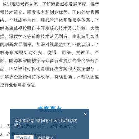
通过现场考察交流，了解海康威视发展历程、视音
频技术简介、研发实力和制造优势、国内外销售网
络、全球战略合作、现代管理体系和服务体系，了
解海康威视按照自主开发核心技术及云计算、大数
据、深度学习等前瞻技术从无到有、由制造到智造
的创新发展顺序。加深对视频监控行业的认识，了
解海康威视针对公安、交通、司法、文教卫、金
融、能源和智能楼宇等众多行业提供专业的细分产
品、IVM智能可视化管理解决方案和大数据服务，
了解该企业如何持续改革、持续创新，不断巩固监
控行业领导者地位。
考察亮点
×
泽沃欢迎您 !请问有什么可以帮您的
吗？
1、零距离参观海康总部，感受海康文化
2、企业高管实战分享
现在咨询
稍后再说